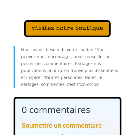
visitez notre boutique
N
ous
av
ons
bes
oin
de
vot
re
s
out
ien
!
V
ous
p
ou
vez
n
ous
encour
ager
,
n
ous
con
se
iller
o
u
poster
des
comment
aires
.
Part
age
z
nos
publications
pour
qu
‘
on
trou
ve
plus
de
s
out
iens
et
inspire
r
d
‘
aut
res
person
nes
.
Fa
ites
–
le
!
Part
age
z
,
comment
ez
,
c
‘
est
mon
corps
!
0 commentaires
Soumettre un commentaire