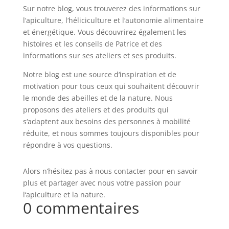
Sur
not
re
blog
,
v
ous
trou
vere
z
des
inform
ations
sur
l
‘
ap
iculture
,
l
‘
h
é
lic
iculture
et
l
‘
aut
onom
ie
al
iment
aire
et
é
nerg
ét
ique
.
V
ous
dé
c
ou
v
ri
rez
é
gal
ement
les
hist
o
ires
et
les
con
se
ils
de
Pat
rice
et
des
inform
ations
sur
s
es
at
el
iers
et
s
es
produ
its
.
Notre
blog
est
une
source
d
‘
ins
piration
et
de
motivation
pour
t
ous
ce
ux
qui
sou
ha
itent
dé
c
ou
v
rir
le
m
onde
des
ab
e
illes
et
de
la
nature
.
N
ous
propos
ons
des
at
el
iers
et
des
produ
its
qui
s
‘
adapt
ent
aux
bes
o
ins
des
person
nes
à
mob
ilit
é
ré
du
ite
,
et
n
ous
s
omm
es
tou
j
ours
disp
on
ibles
pour
ré
p
ond
re
à
v
os
questions
.
Al
ors
n
‘
h
é
site
z
pas
à
n
ous
contact
er
pour
en
sav
oir
plus
et
part
ager
a
vec
n
ous
vot
re
passion
pour
l
‘
ap
iculture
et
la
nature
.
0 commentaires