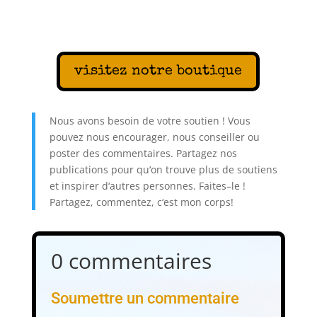
visitez notre boutique
N
ous
av
ons
bes
oin
de
vot
re
s
out
ien
!
V
ous
p
ou
vez
n
ous
encour
ager
,
n
ous
con
se
iller
o
u
poster
des
comment
aires
.
Part
age
z
nos
publications
pour
qu
‘
on
trou
ve
plus
de
s
out
iens
et
inspire
r
d
‘
aut
res
person
nes
.
Fa
ites
–
le
!
Part
age
z
,
comment
ez
,
c
‘
est
mon
corps
!
0 commentaires
Soumettre un commentaire