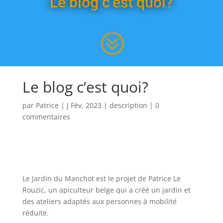
Le blog c’est quoi?
0
?
Le blog c’est quoi?
par
Patrice
|
J Fév, 2023
|
description
|
0
commentaires
Le
J
ard
in
du
Man
ch
ot
est
le
pro
jet
de
Pat
rice
Le
Rou
z
ic
,
un
ap
icult
eur belge
qui
a
cr
é
é
un
j
ard
in
et
des
at
el
iers
adapt
és
aux
person
nes
à
mob
ilit
é
ré
du
ite
.