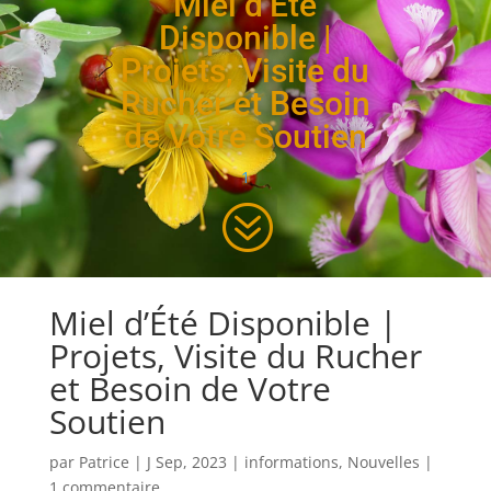
Miel d’Été
Disponible |
Projets, Visite du
Rucher et Besoin
de Votre Soutien
1
?
Miel d’Été Disponible |
Projets, Visite du Rucher
et Besoin de Votre
Soutien
par
Patrice
|
J Sep, 2023
|
informations
,
Nouvelles
|
1 commentaire