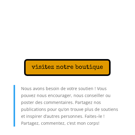
visitez notre boutique
N
ous
av
ons
bes
oin
de
vot
re
s
out
ien
!
V
ous
p
ou
vez
n
ous
encour
ager
,
n
ous
con
se
iller
o
u
poster
des
comment
aires
.
Part
age
z
nos
publications
pour
qu
‘
on
trou
ve
plus
de
s
out
iens
et
inspire
r
d
‘
aut
res
person
nes
.
Fa
ites
–
le
!
Part
age
z
,
comment
ez
,
c
‘
est
mon
corps
!