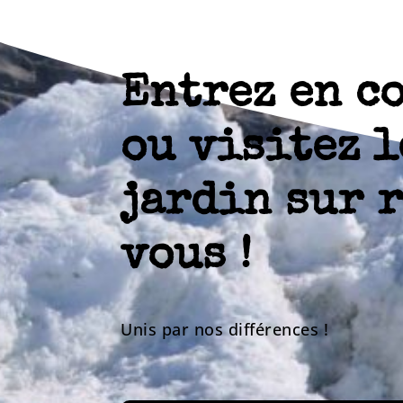
Entrez en c
ou visitez l
jardin sur 
vous !
Unis par nos différences !