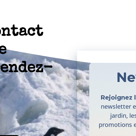
ontact
e
rendez-
Ne
Rejoignez 
newsletter e
jardin, le
promotions e