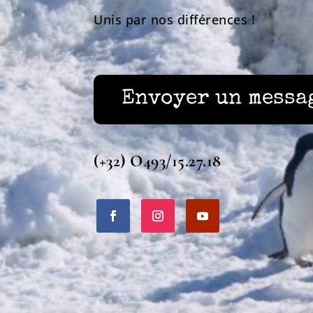
Unis par nos différences !
Envoyer un messa
(+32) O493/15.27.18