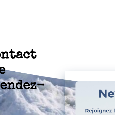
ontact
e
rendez-
Ne
Rejoignez 