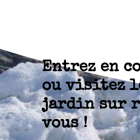
Entrez en c
ou visitez l
jardin sur 
vous !