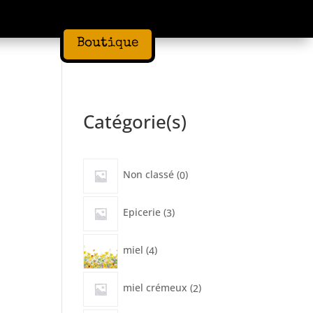
Boutique
Catégorie(s)
0
Non classé
0
produit
3
Epicerie
3
produits
4
miel
4
produits
2
miel crémeux
2
produits