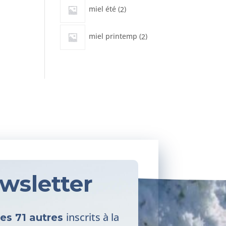
2
miel été
2
produits
2
miel printemp
2
produits
wsletter
inscrits à la
les 71 autres