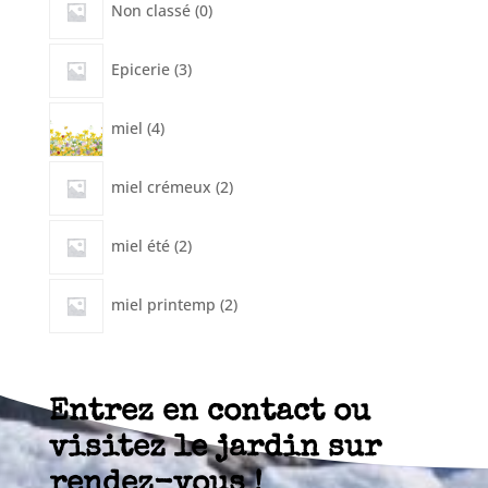
Non classé
0
produit
3
Epicerie
3
produits
4
miel
4
produits
2
miel crémeux
2
produits
2
miel été
2
produits
2
miel printemp
2
produits
Entrez en contact ou
visitez le jardin sur
rendez-vous !