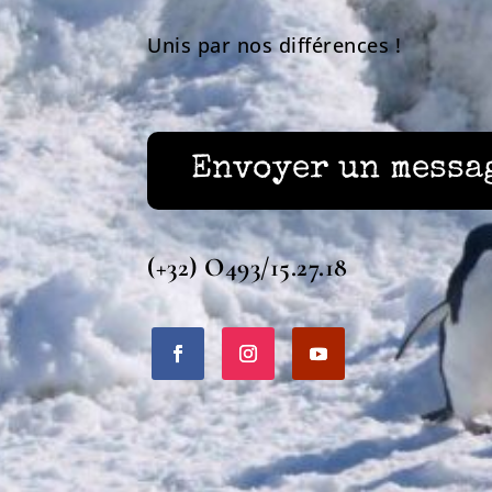
Unis par nos différences !
Envoyer un messa
(+32) O493/15.27.18