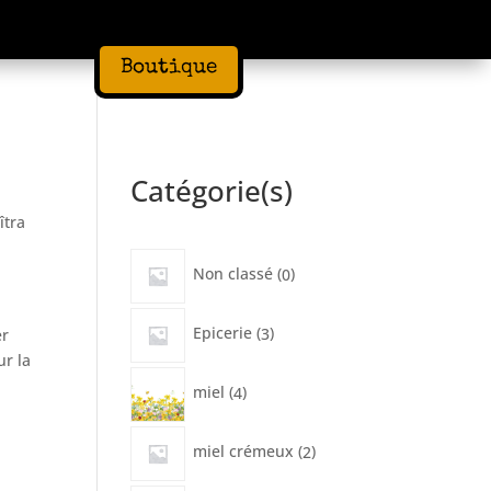
Boutique
Catégorie(s)
îtra
0
Non classé
0
produit
3
Epicerie
3
er
produits
ur la
4
miel
4
produits
2
miel crémeux
2
produits