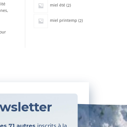
2
ité
miel été
2
produits
nnes,
2
miel printemp
2
produits
our
wsletter
inscrits à la
les 71 autres