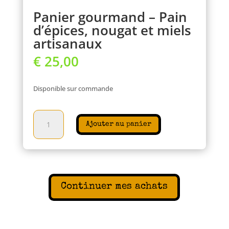
Panier gourmand – Pain
d’épices, nougat et miels
artisanaux
€
25,00
Disponible sur commande
quantité
Ajouter au panier
de
Panier
gourmand
–
Pain
d’épices,
Continuer mes achats
nougat
et
miels