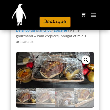
Boutique
L'e-shop du Manchot
/
Epicerie
/ Panier
gourmand – Pain d’épices, nougat et miels
artisanaux