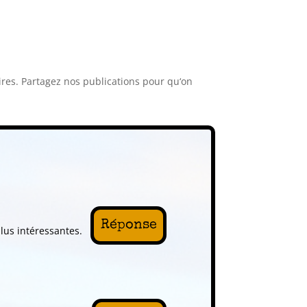
ires
.
Part
age
z
nos
publications
pour
qu
‘
on
Réponse
us intéressantes.