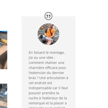
En
f
ais
ant
le
mont
age
,
j
‘
ai
e
u
une
id
ée
:
comment
ré
al
iser
une
char
ni
ère
effic
ace
pour
l
‘
ext
ension
du
d
ern
ier
bras
?
U
ne
artic
ulation
à
c
et
end
roit
est
indispensable
car
il
f
aut
p
ou
v
oir
pre
nd
re
la
r
uc
he
à
l
‘
ext
é
rie
ur
de
la
rem
or
que
et
la
pl
acer
à