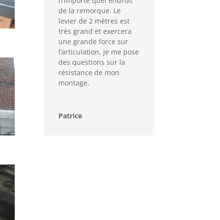
n
‘
import
e
qu
el
end
roit
de
la
rem
or
que
.
Le
lev
ier
de
2
m
è
t
res
est
tr
è
s
grand
et
ex
er
cer
a
une
grand
e
force
sur
l
‘
art
ic
ulation
,
je
me
pose
des
questions
sur
la
r
és
istance
de
mon
mont
age
.
Patrice