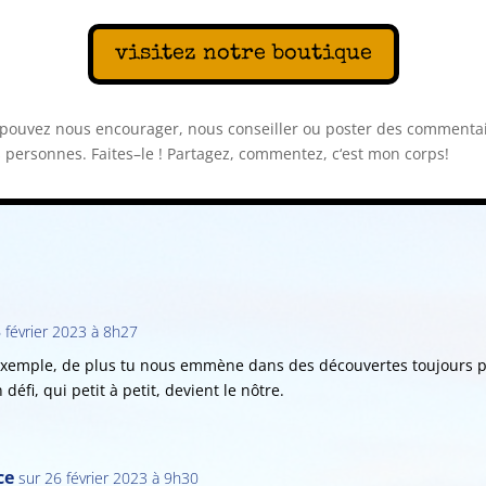
visitez notre boutique
p
ou
vez
n
ous
encour
ager
,
n
ous
con
se
iller
o
u
poster
des
comment
a
s
person
nes
.
Fa
ites
–
le
!
Part
age
z
,
comment
ez
,
c
‘
est
mon
corps
!
 février 2023 à 8h27
xemple, de plus tu nous emmène dans des découvertes toujours pl
éfi, qui petit à petit, devient le nôtre.
ce
sur 26 février 2023 à 9h30