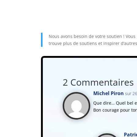
N
ous
av
ons
bes
oin
de
vot
re
s
out
ien
!
V
ous
trou
ve
plus
de
s
out
iens
et
inspire
r
d
‘
aut
re
2 Commentaires
Michel Piron
sur 26
Que dire… Quel bel e
Bon courage pour ton d
Patri