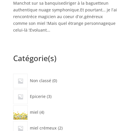
Manchot sur sa banquisediriger à la baguetteun
authentique nuage symphonique.Et pourtant… je l’ai
rencontréce magicien au coeur d’or,généreux
comme son miel !Mais quel étrange personnageque
celui-là !Evoluant...
Catégorie(s)
0
Non classé
0
produit
3
Epicerie
3
produits
4
miel
4
produits
2
miel crémeux
2
produits