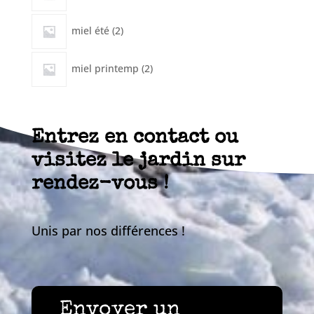
2
miel été
2
produits
2
miel printemp
2
produits
Entrez en contact ou
visitez le jardin sur
rendez-vous !
Unis par nos différences !
Envoyer un