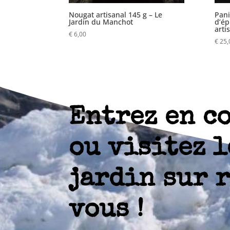
Nougat artisanal 145 g – Le
Pani
Jardin du Manchot
d’ép
arti
€
6,00
€
25,
Entrez en c
ou visitez l
jardin sur 
vous !