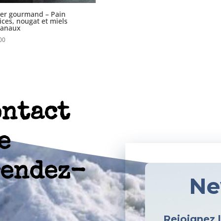
er gourmand – Pain
ices, nougat et miels
sanaux
00
ontact
e
rendez-
Ne
Rejoignez 