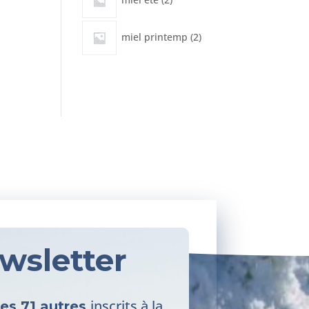
produits
2
miel printemp
2
produits
wsletter
inscrits à la
les 71 autres