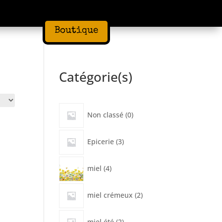
Boutique
Catégorie(s)
0
Non classé
0
produit
3
Epicerie
3
produits
4
miel
4
produits
2
miel crémeux
2
produits
2
miel été
2