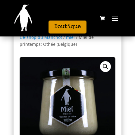
Boutique
L'e-shop du Manchot
/
miel
/ Miel de
printemps: Othée (Belgique)