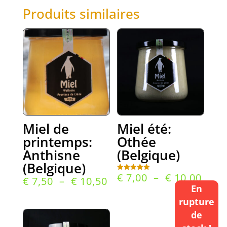
Produits similaires
Miel de
Miel été:
printemps:
Othée
Anthisne
(Belgique)
(Belgique)
Plag
€
7,00
–
€
10,00
Note
Plage
€
7,50
–
€
10,50
5.00
En
de
sur 5
de
rupture
prix 
prix :
de
€ 7,0
€ 7,50