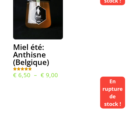
stock !
à
à
€ 10
€ 10,50
Miel été:
Anthisne
(Belgique)
Plage
€
6,50
–
€
9,00
Note
5.00
En
de
sur 5
rupture
prix :
de
€ 6,50
stock !
à
€ 9,00