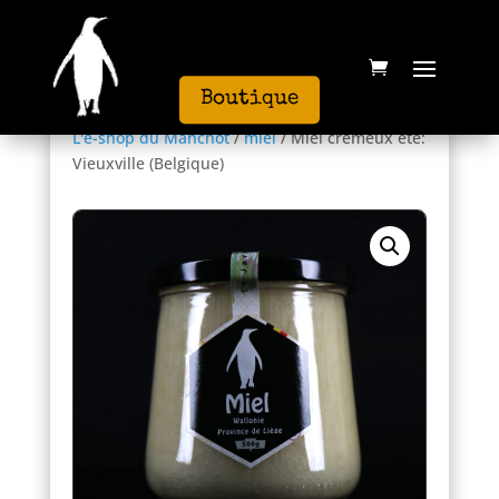
Boutique
L'e-shop du Manchot
/
miel
/ Miel crémeux été:
Vieuxville (Belgique)