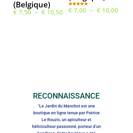
(Belgique)
Plag
€
7,00
–
€
10,00
Note
Plage
€
7,50
–
€
10,50
5.00
de
sur 5
de
prix 
prix :
€ 7,0
€ 7,50
à
à
€ 10
€ 10,50
RECONNAISSANCE
“Le Jardin du Manchot est une
boutique en ligne tenue par Patrice
Le Rouzic, un apiculteur et
héliciculteur passionné, porteur d’un