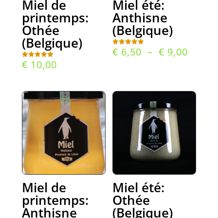
Miel de
Miel été:
printemps:
Anthisne
Othée
(Belgique)
(Belgique)
Plage
€
6,50
–
€
9,00
Note
5.00
de
€
10,00
sur 5
Note
5.00
prix :
sur 5
€ 6,50
à
€ 9,00
Miel de
Miel été:
printemps:
Othée
Anthisne
(Belgique)