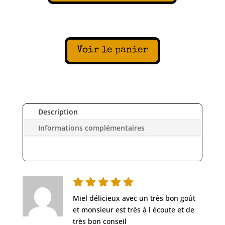
Voir le panier
Description
Informations complémentaires
Note
5
Miel délicieux avec un très bon goût
sur 5
et monsieur est très à l écoute et de
très bon conseil